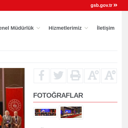
×
gsb.gov.tr
enel Müdürlük
Hizmetlerimiz
İletişim
FOTOĞRAFLAR
ri
Kredi/Yurt E-Ödeme