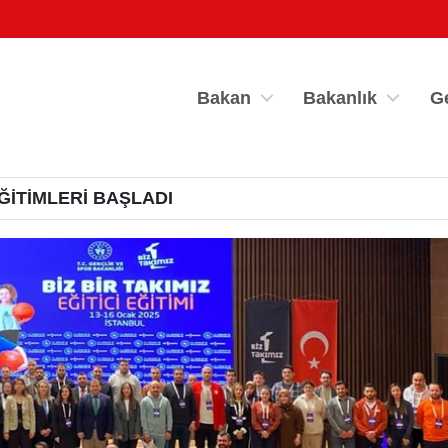
Bakan
Bakanlık
G
EĞİTİMLERİ BAŞLADI
por Bilgi Sistemi
Kredi/Yurt İşlemle