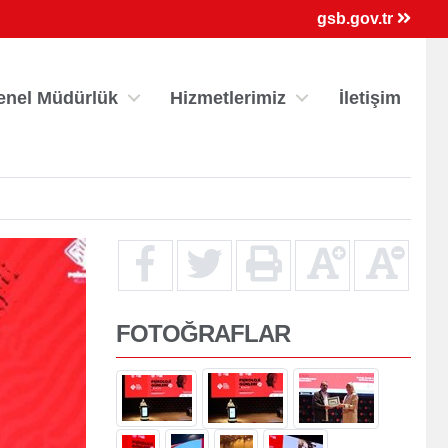
×
gsb.gov.tr
enel Müdürlük
Hizmetlerimiz
İletişim
FOTOĞRAFLAR
ri
Kredi/Yurt E-Ödeme