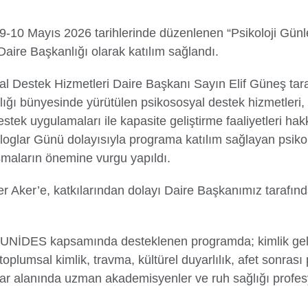
9-10 Mayıs 2026 tarihlerinde düzenlenen “Psikoloji Günle
aire Başkanlığı olarak katılım sağlandı.
 Destek Hizmetleri Daire Başkanı Sayın Elif Güneş tar
ığı bünyesinde yürütülen psikososyal destek hizmetleri,
estek uygulamaları ile kapasite geliştirme faaliyetleri ha
loglar Günü dolayısıyla programa katılım sağlayan psiko
şmaların önemine vurgu yapıldı.
 Aker’e, katkılarından dolayı Daire Başkanımız tarafınd
e UNİDES kapsamında desteklenen programda; kimlik gel
toplumsal kimlik, travma, kültürel duyarlılık, afet sonrası 
lar alanında uzman akademisyenler ve ruh sağlığı profes