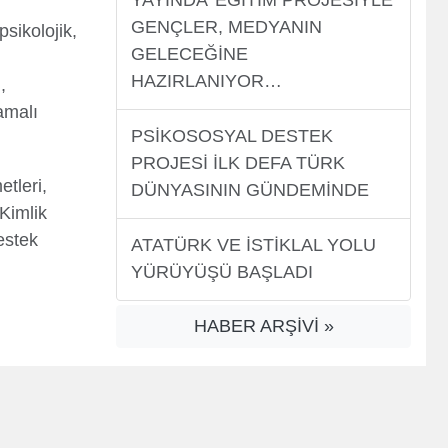
YAYINDA’ EĞİTİM PROJESİYLE
GENÇLER, MEDYANIN
sikolojik,
GELECEĞİNE
HAZIRLANIYOR…
,
lamalı
PSİKOSOSYAL DESTEK
PROJESİ İLK DEFA TÜRK
tleri,
DÜNYASININ GÜNDEMİNDE
Kimlik
destek
ATATÜRK VE İSTİKLAL YOLU
YÜRÜYÜŞÜ BAŞLADI
HABER ARŞİVİ »