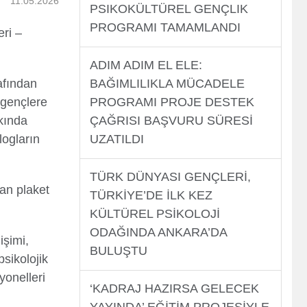
11.05.2026
PSIKOKÜLTÜREL GENÇLIK
PROGRAMI TAMAMLANDI
ri –
ADIM ADIM EL ELE:
BAĞIMLILIKLA MÜCADELE
afından
PROGRAMI PROJE DESTEK
 gençlere
ÇAĞRISI BAŞVURU SÜRESİ
kkında
UZATILDI
logların
TÜRK DÜNYASI GENÇLERİ,
an plaket
TÜRKİYE’DE İLK KEZ
KÜLTÜREL PSİKOLOJİ
ODAĞINDA ANKARA’DA
işimi,
BULUŞTU
psikolojik
yonelleri
‘KADRAJ HAZIRSA GELECEK