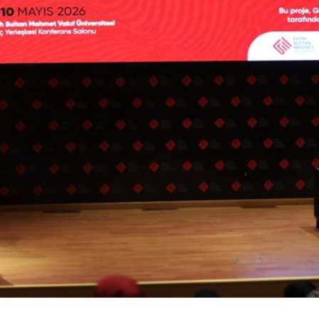
di/Bursum Yattı mı?
Yurtdışı Öğrencil