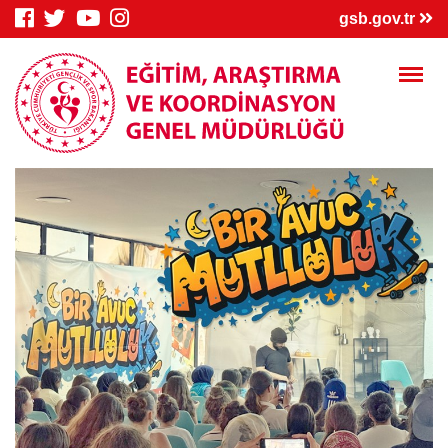
×
gsb.gov.tr
Genç Bilgi
Spor Bilgi
Kredi/Yurt
Sistemi
Sistemi
İşlemleri
Kredi/Yurt E-
Kredi Borcu
Kredi/Bursum
Ödeme
Sorgula
Yattı mı?