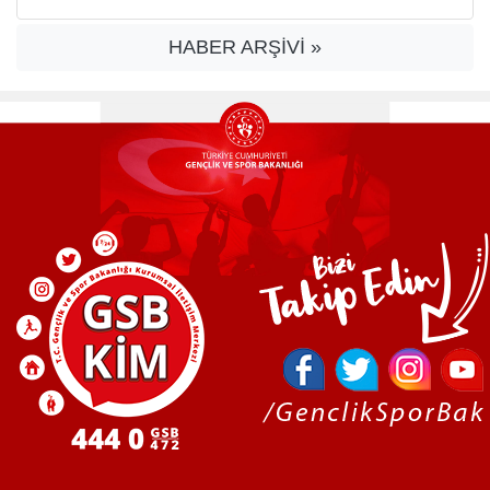
HABER ARŞİVİ »